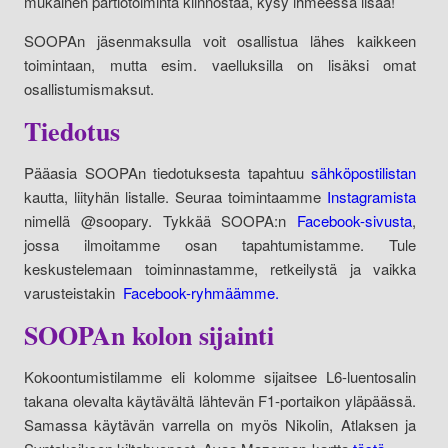
mukainen partiotoiminta kiinnostaa, kysy ihmeessä lisää!
SOOPAn jäsenmaksulla voit osallistua lähes kaikkeen
toimintaan, mutta esim. vaelluksilla on lisäksi omat
osallistumismaksut.
Tiedotus
Pääasia SOOPAn tiedotuksesta tapahtuu
sähköpostilistan
kautta, liityhän listalle. Seuraa toimintaamme
Instagramista
nimellä @soopary. Tykkää SOOPA:n
Facebook-sivusta
,
jossa ilmoitamme osan tapahtumistamme. Tule
keskustelemaan toiminnastamme, retkeilystä ja vaikka
varusteistakin
Facebook-ryhmäämme.
SOOPAn kolon sijainti
Kokoontumistilamme eli kolomme sijaitsee L6-luentosalin
takana olevalta käytävältä lähtevän F1-portaikon yläpäässä.
Samassa käytävän varrella on myös Nikolin, Atlaksen ja