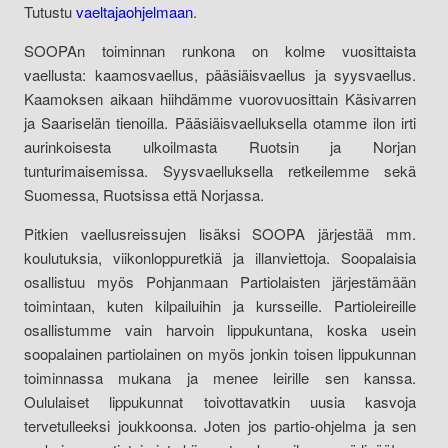
Tutustu
vaeltajaohjelmaan
.
SOOPAn toiminnan runkona on kolme vuosittaista
vaellusta: kaamosvaellus, pääsiäisvaellus ja syysvaellus.
Kaamoksen aikaan hiihdämme vuorovuosittain Käsivarren
ja Saariselän tienoilla. Pääsiäisvaelluksella otamme ilon irti
aurinkoisesta ulkoilmasta Ruotsin ja Norjan
tunturimaisemissa. Syysvaelluksella retkeilemme sekä
Suomessa, Ruotsissa että Norjassa.
Pitkien vaellusreissujen lisäksi SOOPA järjestää mm.
koulutuksia, viikonloppuretkiä ja illanviettoja. Soopalaisia
osallistuu myös Pohjanmaan Partiolaisten järjestämään
toimintaan, kuten kilpailuihin ja kursseille. Partioleireille
osallistumme vain harvoin lippukuntana, koska usein
soopalainen partiolainen on myös jonkin toisen lippukunnan
toiminnassa mukana ja menee leirille sen kanssa.
Oululaiset lippukunnat toivottavatkin uusia kasvoja
tervetulleeksi joukkoonsa. Joten jos partio-ohjelma ja sen