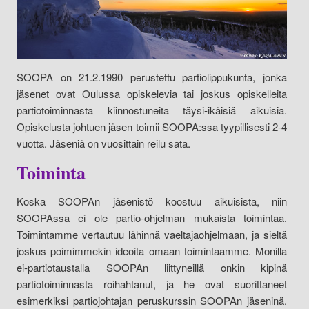
SOOPA on 21.2.1990 perustettu partiolippukunta, jonka
jäsenet ovat Oulussa opiskelevia tai joskus opiskelleita
partiotoiminnasta kiinnostuneita täysi-ikäisiä aikuisia.
Opiskelusta johtuen jäsen toimii SOOPA:ssa tyypillisesti 2-4
vuotta. Jäseniä on vuosittain reilu sata.
Toiminta
Koska SOOPAn jäsenistö koostuu aikuisista, niin
SOOPAssa ei ole partio-ohjelman mukaista toimintaa.
Toimintamme vertautuu lähinnä vaeltajaohjelmaan, ja sieltä
joskus poimimmekin ideoita omaan toimintaamme. Monilla
ei-partiotaustalla SOOPAn liittyneillä onkin kipinä
partiotoiminnasta roihahtanut, ja he ovat suorittaneet
esimerkiksi partiojohtajan peruskurssin SOOPAn jäseninä.