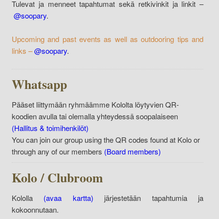
Tulevat ja menneet tapahtumat sekä retkivinkit ja linkit –
@soopary
.
Upcoming and past events as well as outdooring tips and
links –
@soopary
.
Whatsapp
Pääset liittymään ryhmäämme Kololta löytyvien QR-
koodien avulla tai olemalla yhteydessä soopalaiseen
(Hallitus & toimihenkilöt)
You can join our group using the QR codes found at Kolo or
through any of our members
(Board members)
Kolo / Clubroom
Kololla
(avaa kartta)
järjestetään tapahtumia ja
kokoonnutaan.